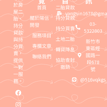
覽
目
訊
於房
首頁
二胎貸款
屋二
yangsin1678@gma
關於陽信
持分貸款
胎、
03-
開發
持分
持分買賣
5322803
貸款
服務項目
土地二胎
與持
新竹市
專欄文章
分買
東區經
轉貸降息
賣，
國路一
聯絡我們
協助查封
提供
段678
撤銷
一對
號
一服
@516vqkgs
務。