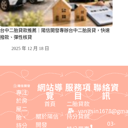
台中二胎貸款推薦｜陽信開發專辦台中二胎房貸，快速
撥款、彈性核貸
2025 年 12 月 18 日
網站導
服務項
聯絡資
專注
覽
目
訊
於房
首頁
二胎貸款
屋二
yangsin1678@gma
關於陽信
持分貸款
胎、
03-
開發
持分