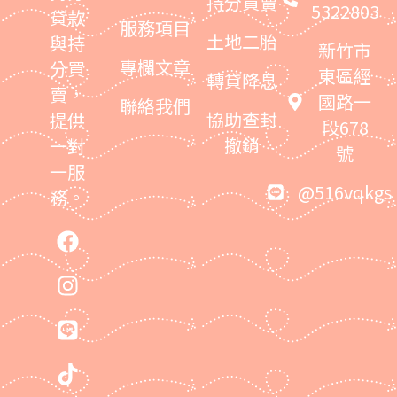
持分買賣
5322803
貸款
服務項目
土地二胎
與持
新竹市
專欄文章
分買
東區經
轉貸降息
賣，
國路一
聯絡我們
協助查封
提供
段678
撤銷
一對
號
一服
@516vqkgs
務。