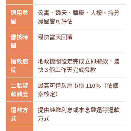
適用房
公寓、透天、華廈、大樓、持分
屋
房屋皆可評估
審核時
最快當天回覆
間
撥款速
地政機關設定完成立即撥款，最
度
快 3 個工作天完成撥款
二胎貸
最高可達房屋市價 110%（依個
款額度
案核定）
還款方
提供純繳利息或本息攤還等還款
式
方式