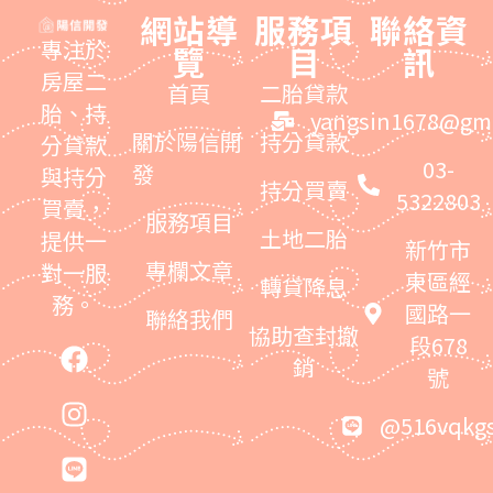
網站導
服務項
聯絡資
專注於
覽
目
訊
房屋二
首頁
二胎貸款
胎、持
yangsin1678@gma
關於陽信開
持分貸款
分貸款
03-
發
與持分
持分買賣
5322803
買賣，
服務項目
土地二胎
提供一
新竹市
專欄文章
對一服
東區經
轉貸降息
務。
國路一
聯絡我們
協助查封撤
段678
銷
號
@516vqkg