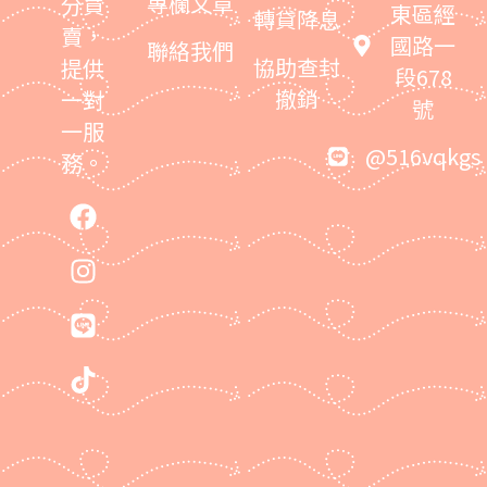
專欄文章
分買
東區經
轉貸降息
賣，
國路一
聯絡我們
協助查封
提供
段678
撤銷
一對
號
一服
@516vqkgs
務。