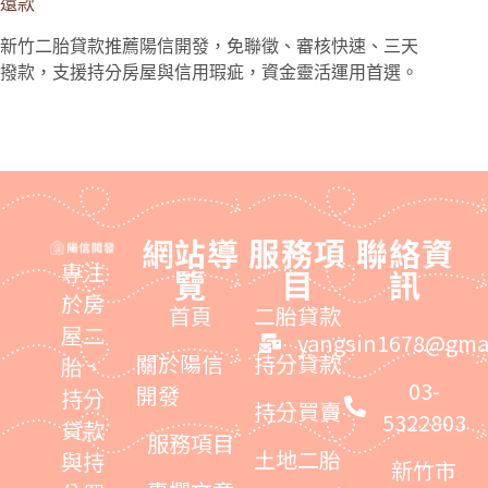
還款
新竹二胎貸款推薦陽信開發，免聯徵、審核快速、三天
撥款，支援持分房屋與信用瑕疵，資金靈活運用首選。
網站導
服務項
聯絡資
專注
覽
目
訊
於房
首頁
二胎貸款
屋二
yangsin1678@gma
關於陽信
持分貸款
胎、
03-
開發
持分
持分買賣
5322803
貸款
服務項目
土地二胎
與持
新竹市