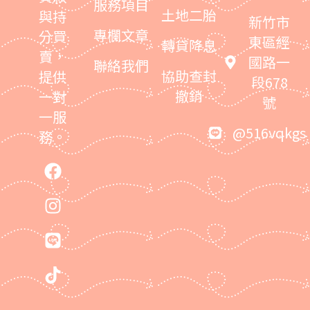
服務項目
土地二胎
與持
新竹市
專欄文章
分買
東區經
轉貸降息
賣，
國路一
聯絡我們
協助查封
提供
段678
撤銷
一對
號
一服
@516vqkgs
務。