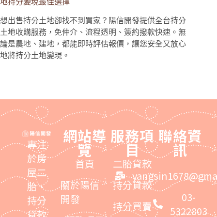
地持分變現最佳選擇
想出售持分土地卻找不到買家？陽信開發提供全台持分
土地收購服務，免仲介、流程透明、簽約撥款快速。無
論是農地、建地，都能即時評估報價，讓您安全又放心
地將持分土地變現。
網站導
服務項
聯絡資
專注
覽
目
訊
於房
首頁
二胎貸款
屋二
yangsin1678@gma
關於陽信
持分貸款
胎、
03-
開發
持分
持分買賣
5322803
貸款